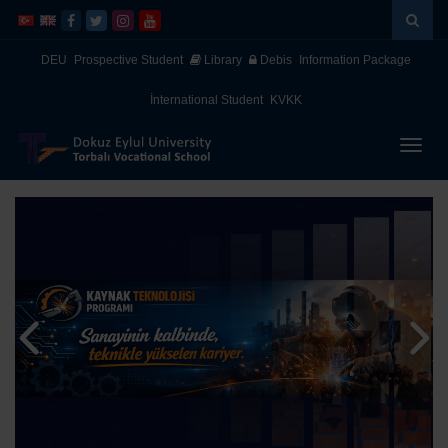
İçeriğe
Navigasyona
atla
atla
DEU
Prospective Student
Library
Debis
Information Package
İnternational Student
KVKK
Menüy
Geç