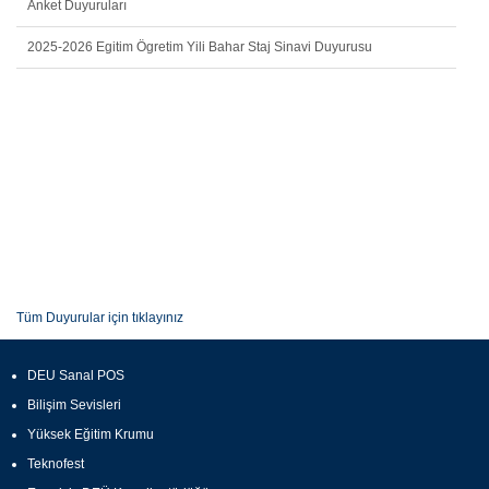
Anket Duyuruları
2025-2026 Egitim Ögretim Yili Bahar Staj Sinavi Duyurusu
Tüm Duyurular için tıklayınız
DEU Sanal POS
Bilişim Sevisleri
Yüksek Eğitim Krumu
Teknofest