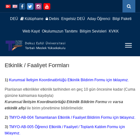
İçeriğe
Navigasyona
atla
atla
DEÜ
Kütüphane
Debis
Engelsiz DEÜ
Aday Öğrenci
Bilgi Paketi
Web Kayıt
Okulumuzun Tanıtımı
Bilişim Sevisleri
KVKK
Menüy
Geç
Etkinlik / Faaliyet Formları
1)
Kurumsal İletişim Koordinatörlüğü Etkinlik Bildirim Formu için tıklayınız.
Planlanan etkinlikler etkinlik tarihinden en geç 10 gün öncesine kadar (Cuma
gününe kalmaması kaydıyla)
Kurumsal İletişim Koordinatörlüğü Etkinlik Bildirim Formu
ve
varsa
etkinlik afişi
ile birim yönetimine bildirilmelidir.
2)
TMYO-AB-004 Tamamlanan Etkinlik / Faaliyet Bildirim Formu için tıklayınız.
3)
TMYO-AB-005 Öğrenci Etkinlik / Faaliyet / Toplantı Katılım Formu için
tıklayınız.