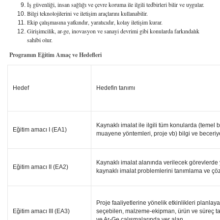
İş güvenliği, insan sağlığı ve çevre koruma ile ilgili tedbirleri bilir ve uygular.
Bilgi teknolojilerini ve iletişim araçlarını kullanabilir.
Ekip çalışmasına yatkındır, yaratıcıdır, kolay iletişim kurar.
Girişimcilik, ar-ge, inovasyon ve sanayi devrimi gibi konularda farkındalık
sahibi olur.
Programın Eğitim Amaç ve Hedefleri
Hedef
Hedefin tanımı
Kaynaklı imalat ile ilgili tüm konularda (temel 
Eğitim amacı I (EA1)
muayene yöntemleri, proje vb) bilgi ve beceriy
Kaynaklı imalat alanında verilecek görevlerde y
Eğitim amacı II (EA2)
kaynaklı imalat problemlerini tanımlama ve ç
Proje faaliyetlerine yönelik etkinlikleri planla
Eğitim amacı III (EA3)
seçebilen, malzeme-ekipman, ürün ve süreç tasa
ve Ar-Ge çalışmalarında yer alan,