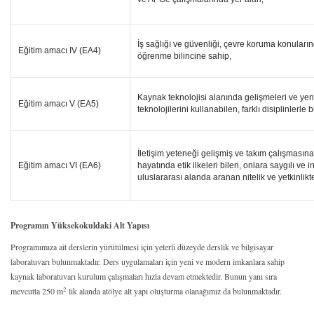
İş sağlığı ve güvenliği, çevre koruma konuların
Eğitim amacı IV (EA4)
öğrenme bilincine sahip,
Kaynak teknolojisi alanında gelişmeleri ve yenil
Eğitim amacı V (EA5)
teknolojilerini kullanabilen, farklı disiplinlerle
İletişim yeteneği gelişmiş ve takım çalışmasına y
Eğitim amacı VI (EA6)
hayatında etik ilkeleri bilen, onlara saygılı ve 
uluslararası alanda aranan nitelik ve yetkinlikte
Programın Yüksekokuldaki Alt Yapısı
Programımıza ait derslerin yürütülmesi için yeterli düzeyde derslik ve bilgisayar
laboratuvarı bulunmaktadır. Ders uygulamaları için yeni ve modern imkanlara sahip
kaynak laboratuvarı kurulum çalışmaları hızla devam etmektedir. Bunun yanı sıra
2
mevcutta 250 m
lik alanda atölye alt yapı oluşturma olanağımız da bulunmaktadır.