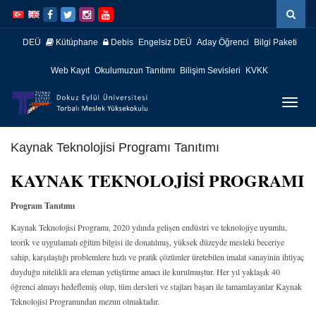
İçeriğe
Navigasyona
atla
atla
DEÜ
Kütüphane
Debis
Engelsiz DEÜ
Aday Öğrenci
Bilgi Paketi
Web Kayıt
Okulumuzun Tanıtımı
Bilişim Sevisleri
KVKK
Menüy
Geç
Kaynak Teknolojisi Programı Tanıtımı
KAYNAK TEKNOLOJİSİ PROGRAMI
Program Tanıtımı
Kaynak Teknolojisi Programı, 2020 yılında gelişen endüstri ve teknolojiye uyumlu,
teorik ve uygulamalı eğitim bilgisi ile donatılmış, yüksek düzeyde mesleki beceriye
sahip, karşılaştığı problemlere hızlı ve pratik çözümler üretebilen imalat sanayinin ihtiyaç
duyduğu nitelikli ara eleman yetiştirme amacı ile kurulmuştur. Her yıl yaklaşık 40
öğrenci almayı hedeflemiş olup, tüm dersleri ve stajları başarı ile tamamlayanlar Kaynak
Teknolojisi Programından mezun olmaktadır.