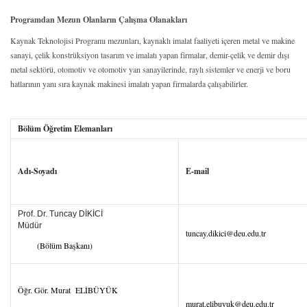
Programdan Mezun Olanların Çalışma Olanakları
Kaynak Teknolojisi Programı mezunları, kaynaklı imalat faaliyeti içeren metal ve makine
sanayi, çelik konstrüksiyon tasarım ve imalatı yapan firmalar, demir-çelik ve demir dışı
metal sektörü, otomotiv ve otomotiv yan sanayilerinde, raylı sistemler ve enerji ve boru
hatlarının yanı sıra kaynak makinesi imalatı yapan firmalarda çalışabilirler.
Bölüm Öğretim Elemanları
Adı-Soyadı
E-mail
Prof. Dr. Tuncay DİKİCİ
Müdür
tuncay.dikici@deu.edu.tr
(Bölüm Başkanı)
Öğr. Gör. Murat ELİBÜYÜK
murat.elibuyuk@deu.edu.tr