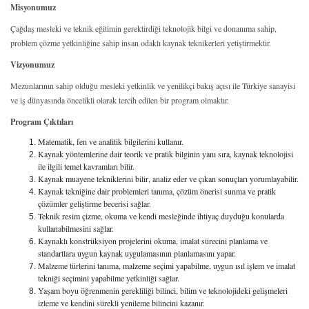
Misyonumuz
Çağdaş mesleki ve teknik eğitimin gerektirdiği teknolojik bilgi ve donanıma sahip,
problem çözme yetkinliğine sahip insan odaklı kaynak teknikerleri yetiştirmektir.
Vizyonumuz
Mezunlarının sahip olduğu mesleki yetkinlik ve yenilikçi bakış açısı ile Türkiye sanayisi
ve iş dünyasında öncelikli olarak tercih edilen bir program olmaktır.
Program Çıktıları
Matematik, fen ve analitik bilgilerini kullanır.
Kaynak yöntemlerine dair teorik ve pratik bilginin yanı sıra, kaynak teknolojisi
ile ilgili temel kavramları bilir.
Kaynak muayene tekniklerini bilir, analiz eder ve çıkan sonuçları yorumlayabilir.
Kaynak tekniğine dair problemleri tanıma, çözüm önerisi sunma ve pratik
çözümler geliştirme becerisi sağlar.
Teknik resim çizme, okuma ve kendi mesleğinde ihtiyaç duyduğu konularda
kullanabilmesini sağlar.
Kaynaklı konstrüksiyon projelerini okuma, imalat sürecini planlama ve
standartlara uygun kaynak uygulamasının planlamasını yapar.
Malzeme türlerini tanıma, malzeme seçimi yapabilme, uygun ısıl işlem ve imalat
tekniği seçimini yapabilme yetkinliği sağlar.
Yaşam boyu öğrenmenin gerekliliği bilinci, bilim ve teknolojideki gelişmeleri
izleme ve kendini sürekli yenileme bilincini kazanır.